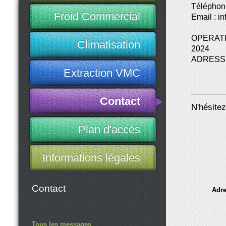
Téléphone
Froid Commercial
Email : i
OPERAT
Climatisation
2024
ADRESS
Extraction VMC
Contact
N'hésite
Plan d'accès
Informations légales
Contact
Adre
Tous les messages